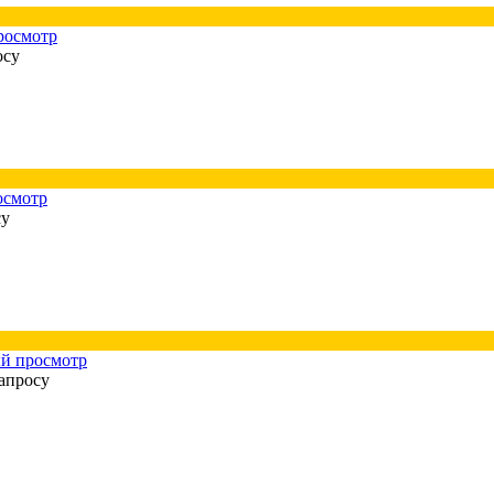
росмотр
осу
осмотр
су
й просмотр
апросу