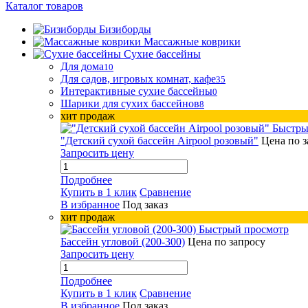
Каталог товаров
Бизиборды
Массажные коврики
Сухие бассейны
Для дома
10
Для садов, игровых комнат, кафе
35
Интерактивные сухие бассейны
0
Шарики для сухих бассейнов
8
хит продаж
Быстры
"Детский сухой бассейн Airpool розовый"
Цена по з
Запросить цену
Подробнее
Купить в 1 клик
Сравнение
В избранное
Под заказ
хит продаж
Быстрый просмотр
Бассейн угловой (200-300)
Цена по запросу
Запросить цену
Подробнее
Купить в 1 клик
Сравнение
В избранное
Под заказ