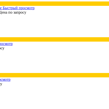
Быстрый просмотр
Цена по запросу
росмотр
осу
осмотр
су