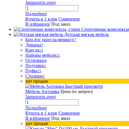
Запросить цену
Подробнее
Купить в 1 клик
Сравнение
В избранное
Под заказ
Спортивные комплексы
Детская мягкая мебель
Бин-бэг (кресла-мешки)
17
Диваны
7
Кресла
15
Наборы мебели
21
Островки
4
Подушки
1
Пуфы
15
Столики
3
хит продаж
Быстрый просмотр
Мебель Антошка
Цена по запросу
Запросить цену
Подробнее
Купить в 1 клик
Сравнение
В избранное
Под заказ
хит продаж
Быстрый просмотр