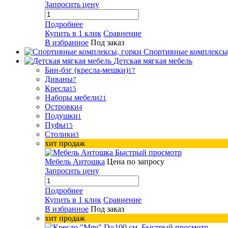
Запросить цену
Подробнее
Купить в 1 клик
Сравнение
В избранное
Под заказ
Спортивные комплексы
Детская мягкая мебель
Бин-бэг (кресла-мешки)
17
Диваны
7
Кресла
15
Наборы мебели
21
Островки
4
Подушки
1
Пуфы
15
Столики
3
хит продаж
Быстрый просмотр
Мебель Антошка
Цена по запросу
Запросить цену
Подробнее
Купить в 1 клик
Сравнение
В избранное
Под заказ
хит продаж
Быстрый просмотр