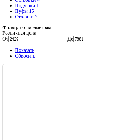
Подушки
1
Пуфы
15
Столики
3
Фильтр по параметрам
Розничная цена
От
До
Показать
Сбросить