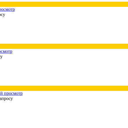
росмотр
осу
осмотр
су
й просмотр
апросу