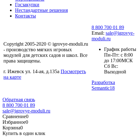
Госзакупки
Нестандартные решения
Контакты
8 800 700 01 89
Email:
sale@igrovye-
moduli.ru
Copyright 2005-2020 © igrovye-moduli.ru
График работы
- производство мягких игровых
Пн-Пт: с 8:00
модулей для детских садов и школ. Все
до 17:00МСК
права защищены.
Сб Вс:
г. Ижевск ул. 14-ая, д.135а
Посмотреть
Выходной
на карте
Разработка
Semantic18
Обратная связь
8 800 700 01 89
sale@igrovye-moduli.ru
Сравнение
0
Избранное
0
Корзина
0
Купить в один клик