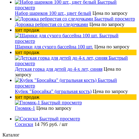
Быстрый
просмотр
Набор шариков 100 шт., цвет белый
Цена по запросу
Быстрый просмотр
Дорожка ребристая со следочками
Цена по запросу
хит продаж
Быстрый
просмотр
Шарики для сухого бассейна 100 шт.
Цена по запросу
хит продаж
Быстрый
просмотр
Детская горка для детей до 4-х лет, синяя
Цена по
запросу
Быстрый
просмотр
Кубик "Бросайка" (игральная кость)
Цена по запросу
хит продаж
Быстрый просмотр
Гномик-1
Цена по запросу
Быстрый просмотр
Сосиски
14 795 руб.
/ шт
Каталог